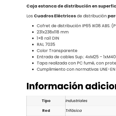
Caja estanca de distribución en superfic
Los
Cuadros Eléctricos
de distribución
par
Cofret de distribución IP65 IK08 ABS. (
231x238x118 mm
1×8 raíl DIN
RAL 7035
Color Transparente
Entrada de cables Sup.: 4xM25 – 1xM40 
Tapa realizada con PC fumé, con prot
Cumplimiento con normativas UNE-EN 
Información adicio
Tipo
Industriales
Red
Trifásica