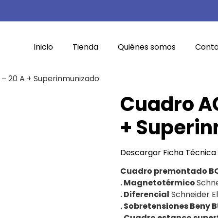
Inicio
Tienda
Quiénes somos
Cont
 – 20 A + Superinmunizado
Cuadro AC
+ Superi
Descargar Ficha Técnica
Cuadro premontado BO
. Magnetotérmico
Schne
. Diferencial
Schneider El
. Sobretensiones Beny 
. Cuadro estanco super