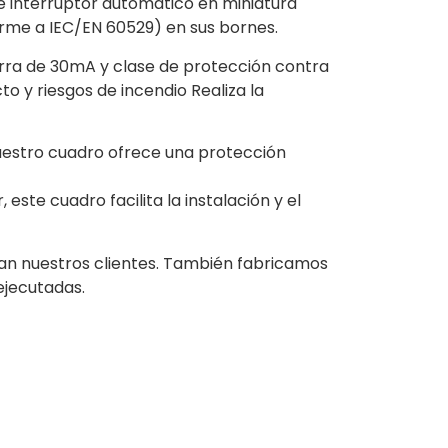
te interruptor automático en miniatura
orme a IEC/EN 60529) en sus bornes.
tierra de 30mA y clase de protección contra
o y riesgos de incendio Realiza la
 nuestro cuadro ofrece una protección
te cuadro facilita la instalación y el
gan nuestros clientes. También fabricamos
ejecutadas.