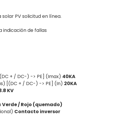
solar PV solicitud en línea.
 indicación de fallas
[(DC + / DC-) -> PE] (Imax)
40KA
s) [(DC + / DC-) -> PE] (In)
20KA
3.8 KV
a
Verde / Rojo (quemado)
ional)
Contacto inversor