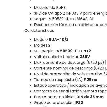
Material de RoHS
SPD de CA tipo 2 de 385 V para energía 
Según EN 50539-11, IEC 61643-31
Desconexión térmica en el interior para
Características
Modelo
BUA-40/2
Moldes
2
SPD según
EN 50539-11
TIPO 2
Voltaje abierto Uoc Max
385V
Max. corriente de descarga (8/20 µs) 
Corriente nominal de descarga (8/20 µ
Nivel de protección de voltaje arriba
? 
Tiempo de respuesta (tA)
? 25 ns
Estado operativo / indicación de averí
Contacto de señalización remota (opc
Para montar en Rieles
DIN de 35 mm
Grado de protección
IP20