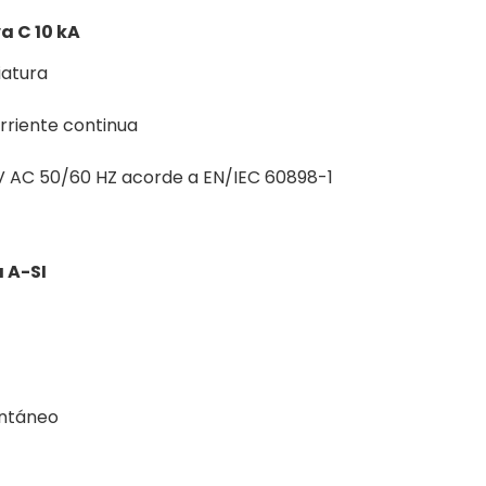
a C 10 kA
iatura
rriente continua
V AC 50/60 HZ acorde a EN/IEC 60898-1
 A-SI
antáneo