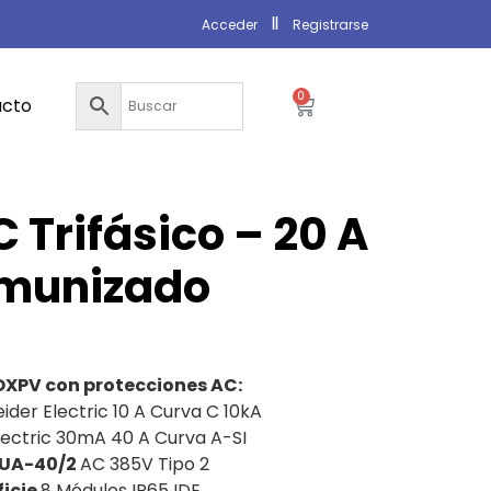
Acceder
Registrarse
0
acto
 Trifásico – 20 A
nmunizado
XPV con protecciones AC:
ider Electric 10 A Curva C 10kA
ectric 30mA 40 A Curva A-SI
BUA-40/2
AC 385V Tipo 2
ficie
8 Módulos IP65 IDE