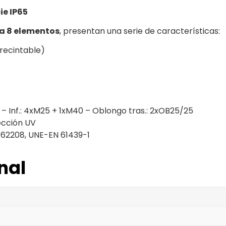
ie IP65
a 8 elementos
, presentan una serie de características:
Precintable)
– Inf.: 4xM25 + 1xM40 – Oblongo tras.: 2xOB25/25
ección UV
62208, UNE-EN 61439-1
nal