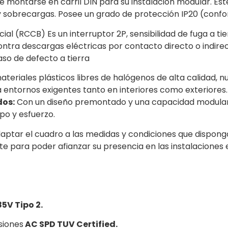
 montarse en carril DIN para su instalación modular. Es
s y sobrecargas. Posee un grado de protección IP20 (conf
cial (RCCB) Es un interruptor 2P, sensibilidad de fuga a 
ntra descargas eléctricas por contacto directo o indirect
aso de defecto a tierra
ateriales plásticos libres de halógenos de alta calidad,
ra entornos exigentes tanto en interiores como exteriores.
dos:
Con un diseño premontado y una capacidad modular, es
o y esfuerzo.
daptar el cuadro a las medidas y condiciones que dispon
te para poder afianzar su presencia en las instalaciones 
5V Tipo 2.
siones
AC SPD TUV Certified.