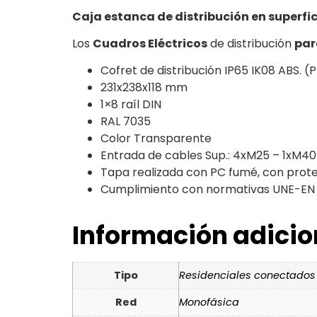
Caja estanca de distribución en superfic
Los
Cuadros Eléctricos
de distribución
par
Cofret de distribución IP65 IK08 ABS. (
231x238x118 mm
1×8 raíl DIN
RAL 7035
Color Transparente
Entrada de cables Sup.: 4xM25 – 1xM40 
Tapa realizada con PC fumé, con prot
Cumplimiento con normativas UNE-EN 
Información adicio
Tipo
Residenciales conectados
Red
Monofásica