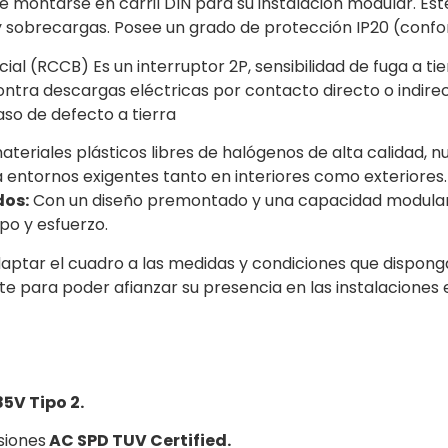
 montarse en carril DIN para su instalación modular. Es
s y sobrecargas. Posee un grado de protección IP20 (conf
cial (RCCB) Es un interruptor 2P, sensibilidad de fuga a 
ntra descargas eléctricas por contacto directo o indirect
aso de defecto a tierra
ateriales plásticos libres de halógenos de alta calidad,
ra entornos exigentes tanto en interiores como exteriores.
dos:
Con un diseño premontado y una capacidad modular, es
o y esfuerzo.
daptar el cuadro a las medidas y condiciones que dispon
te para poder afianzar su presencia en las instalaciones 
5V Tipo 2.
siones
AC SPD TUV Certified.