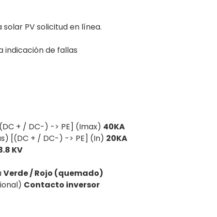
solar PV solicitud en línea.
 indicación de fallas
[(DC + / DC-) -> PE] (Imax)
40KA
s) [(DC + / DC-) -> PE] (In)
20KA
3.8 KV
a
Verde / Rojo (quemado)
ional)
Contacto inversor