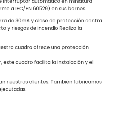
te interruptor automático en miniatura
orme a IEC/EN 60529) en sus bornes.
tierra de 30mA y clase de protección contra
o y riesgos de incendio Realiza la
 nuestro cuadro ofrece una protección
te cuadro facilita la instalación y el
gan nuestros clientes. También fabricamos
ejecutadas.