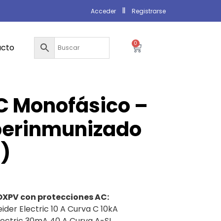
Acceder
Registrarse
0
acto
C Monofásico –
perinmunizado
I)
XPV con protecciones AC:
ider Electric 10 A Curva C 10kA
ectric 30mA 40 A Curva A-SI