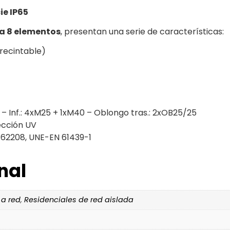
ie IP65
a 8 elementos
, presentan una serie de características:
Precintable)
– Inf.: 4xM25 + 1xM40 – Oblongo tras.: 2xOB25/25
ección UV
62208, UNE-EN 61439-1
nal
 a red
,
Residenciales de red aislada