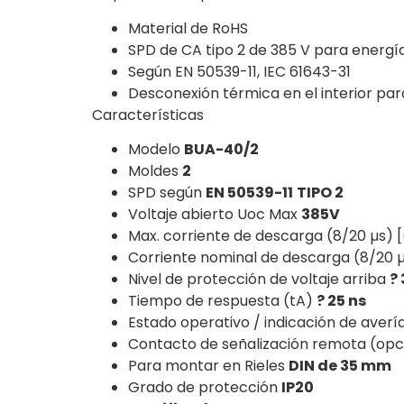
Material de RoHS
SPD de CA tipo 2 de 385 V para energía 
Según EN 50539-11, IEC 61643-31
Desconexión térmica en el interior para
Características
Modelo
BUA-40/2
Moldes
2
SPD según
EN 50539-11
TIPO 2
Voltaje abierto Uoc Max
385V
Max. corriente de descarga (8/20 µs) 
Corriente nominal de descarga (8/20 µ
Nivel de protección de voltaje arriba
? 
Tiempo de respuesta (tA)
? 25 ns
Estado operativo / indicación de averí
Contacto de señalización remota (opc
Para montar en Rieles
DIN de 35 mm
Grado de protección
IP20