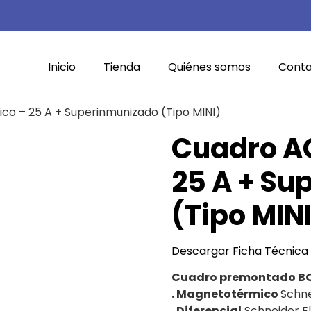
Inicio
Tienda
Quiénes somos
Cont
co – 25 A + Superinmunizado (Tipo MINI)
Cuadro A
25 A + Su
(Tipo MIN
Descargar Ficha Técnica
Cuadro premontado BO
. Magnetotérmico
Schne
. Diferencial
Schneider El