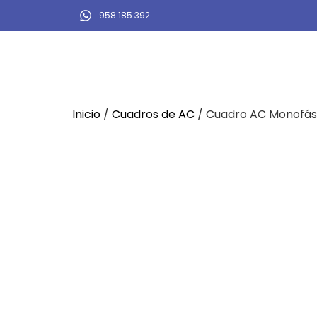
958 185 392
Inicio
/
Cuadros de AC
/ Cuadro AC Monofási