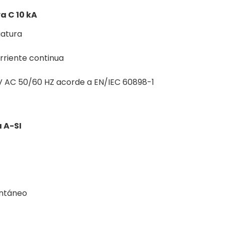
a C 10 kA
iatura
rriente continua
V AC 50/60 HZ acorde a EN/IEC 60898-1
 A-SI
antáneo