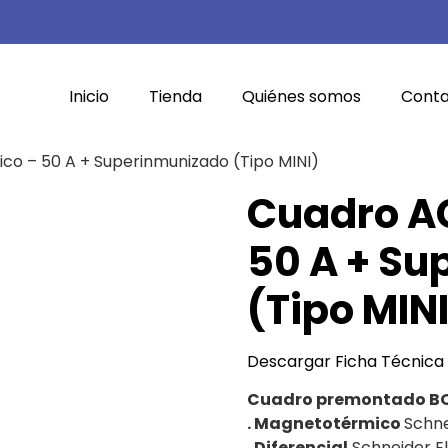
Inicio
Tienda
Quiénes somos
Cont
co – 50 A + Superinmunizado (Tipo MINI)
Cuadro A
50 A + S
(Tipo MIN
Descargar Ficha Técnica
Cuadro premontado BO
. Magnetotérmico
Schne
. Diferencial
Schneider El