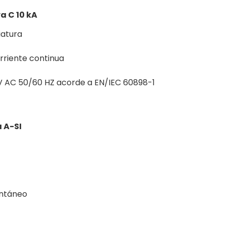
a C 10 kA
iatura
rriente continua
V AC 50/60 HZ acorde a EN/IEC 60898-1
 A-SI
antáneo