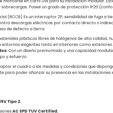
 montarse en carril DIN para su instalación modular. Es
s y sobrecargas. Posee un grado de protección IP20 (conf
cial (RCCB) Es un interruptor 2P, sensibilidad de fuga a 
ntra descargas eléctricas por contacto directo o indirect
aso de defecto a tierra
ateriales plásticos libres de halógenos de alta calidad,
ra entornos exigentes tanto en interiores como exteriores.
dos:
Con un diseño premontado y una capacidad modular, es
o y esfuerzo.
daptar el cuadro a las medidas y condiciones que dispon
te para poder afianzar su presencia en las instalaciones 
5V Tipo 2.
siones
AC SPD TUV Certified.