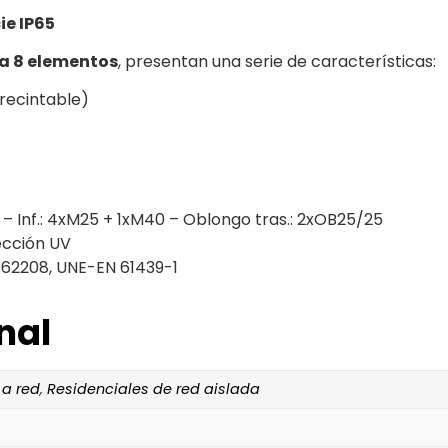
ie IP65
a 8 elementos
, presentan una serie de características:
Precintable)
– Inf.: 4xM25 + 1xM40 – Oblongo tras.: 2xOB25/25
ección UV
62208, UNE-EN 61439-1
nal
 a red
,
Residenciales de red aislada