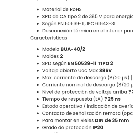
Material de RoHS
SPD de CA tipo 2 de 385 V para energía 
Según EN 50539-11, IEC 61643-31
Desconexión térmica en el interior para
Características
Modelo
BUA-40/2
Moldes
2
SPD según
EN 50539-11
TIPO 2
Voltaje abierto Uoc Max
385V
Max. corriente de descarga (8/20 µs) 
Corriente nominal de descarga (8/20 µ
Nivel de protección de voltaje arriba
? 
Tiempo de respuesta (tA)
? 25 ns
Estado operativo / indicación de averí
Contacto de señalización remota (opc
Para montar en Rieles
DIN de 35 mm
Grado de protección
IP20