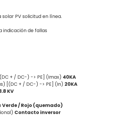
solar PV solicitud en línea.
 indicación de fallas
[(DC + / DC-) -> PE] (Imax)
40KA
s) [(DC + / DC-) -> PE] (In)
20KA
3.8 KV
a
Verde / Rojo (quemado)
ional)
Contacto inversor