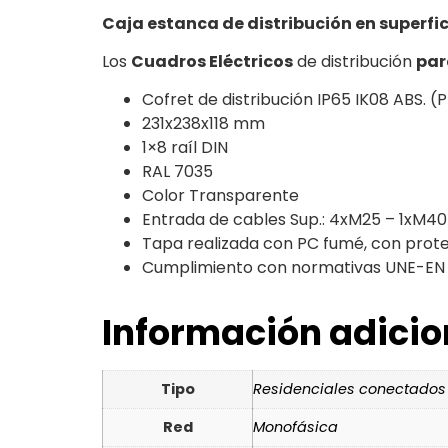
Caja estanca de distribución en superfic
Los
Cuadros Eléctricos
de distribución
par
Cofret de distribución IP65 IK08 ABS. (
231x238x118 mm
1×8 raíl DIN
RAL 7035
Color Transparente
Entrada de cables Sup.: 4xM25 – 1xM40 
Tapa realizada con PC fumé, con prot
Cumplimiento con normativas UNE-EN 
Información adicio
Tipo
Residenciales conectados
Red
Monofásica