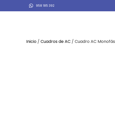
958 185 392
Inicio
/
Cuadros de AC
/ Cuadro AC Monofási