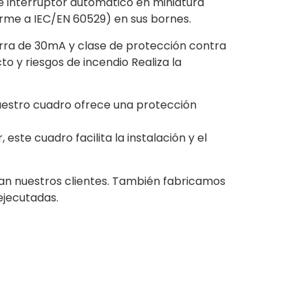
te interruptor automático en miniatura
orme a IEC/EN 60529) en sus bornes.
tierra de 30mA y clase de protección contra
o y riesgos de incendio Realiza la
 nuestro cuadro ofrece una protección
te cuadro facilita la instalación y el
gan nuestros clientes. También fabricamos
ejecutadas.