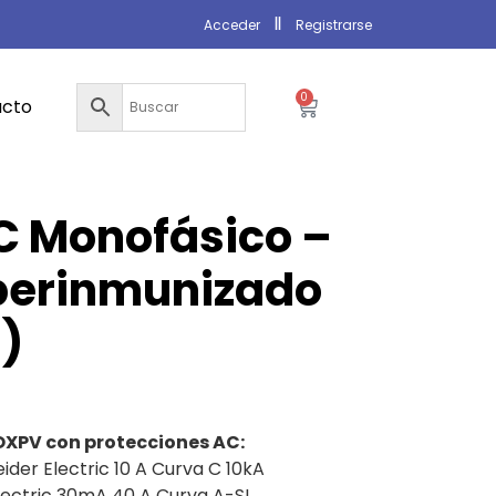
Acceder
Registrarse
0
acto
C Monofásico –
uperinmunizado
I)
XPV con protecciones AC:
ider Electric 10 A Curva C 10kA
ectric 30mA 40 A Curva A-SI