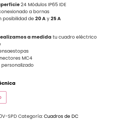
perficie
24 Módulos IP65 IDE
conexionado a bornas
 posibilidad de
20 A
y
25 A
realizamos a medida
tu cuadro eléctrico
e
rensaestopas
onectores MC4
o personalizado
écnica
o
0V-SPD
Categoría:
Cuadros de DC