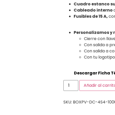
Cuadro estanco su
Cableado interno
Fusibles de 15 A,
con
Personalizamos y 
Cierre con llav
Con salida a p
Con salida a c
Con tu logotip
Descargar Ficha T
Añadir al carrit
SKU:
BOXPV-DC-4S4-100