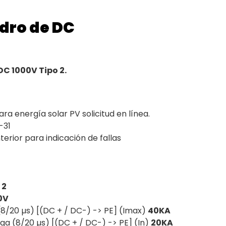
dro de DC
DC 1000V Tipo 2.
ra energía solar PV solicitud en línea.
-31
erior para indicación de fallas
 2
0V
(8/20 µs) [(DC + / DC-) -> PE] (Imax)
40KA
ga (8/20 µs) [(DC + / DC-) -> PE] (In)
20KA