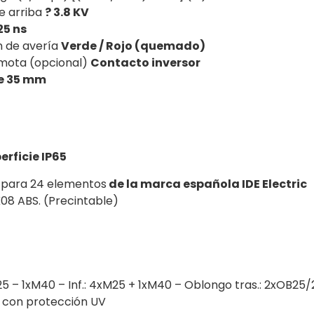
je arriba
? 3.8 KV
25 ns
n de avería
Verde / Rojo (quemado)
emota (opcional)
Contacto inversor
e 35 mm
erficie IP65
n
para 24 elementos
de la marca española IDE Electric
K08 ABS. (Precintable)
5 – 1xM40 – Inf.: 4xM25 + 1xM40 – Oblongo tras.: 2xOB25/
, con protección UV