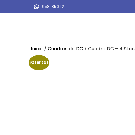
958 185 392
Inicio
/
Cuadros de DC
/ Cuadro DC – 4 Stri
¡Oferta!