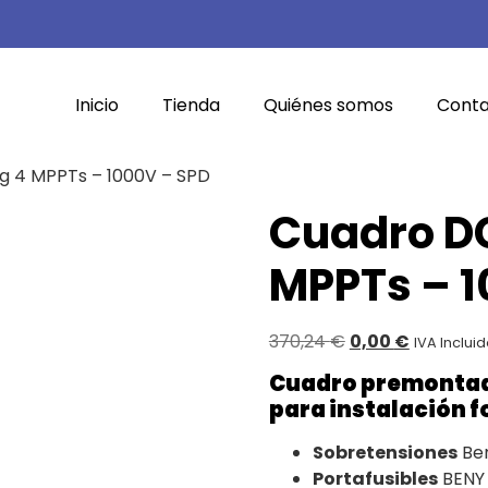
Inicio
Tienda
Quiénes somos
Cont
ng 4 MPPTs – 1000V – SPD
Cuadro DC
MPPTs – 1
370,24
€
0,00
€
IVA Inclui
Cuadro premontad
para instalación f
Sobretensiones
Be
Portafusibles
BENY