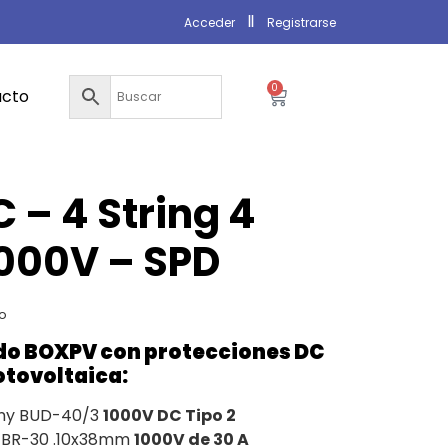
Acceder
Registrarse
0
acto
 – 4 String 4
000V – SPD
do
o BOXPV con protecciones DC
otovoltaica:
ny BUD-40/3
1000V DC Tipo 2
 BR-30 .10x38mm
1000V de 30 A