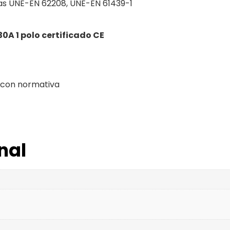
s UNE-EN 62208, UNE-EN 61439-1
0A 1 polo certificado CE
 con normativa
nal