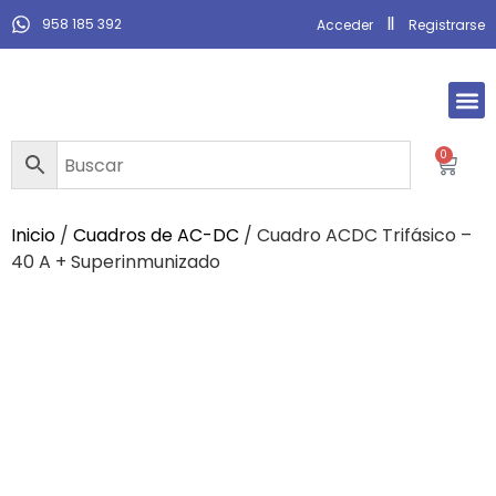
958 185 392
Acceder
Registrarse
0
Inicio
/
Cuadros de AC-DC
/ Cuadro ACDC Trifásico –
40 A + Superinmunizado