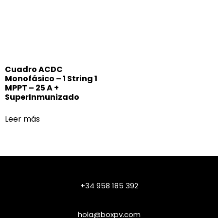
Cuadro ACDC
Monofásico – 1 String 1
MPPT – 25 A +
SuperInmunizado
Leer más
+34 958 185 392
hola@boxpv.com