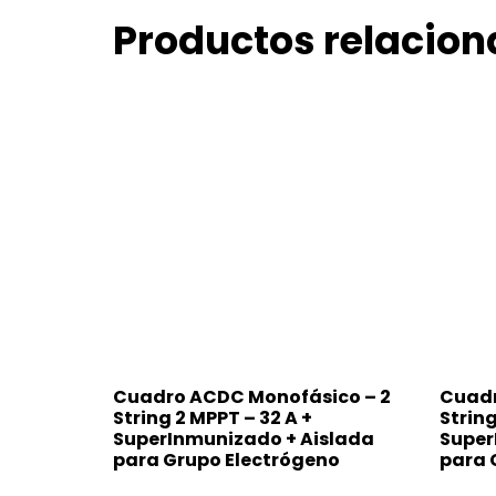
Productos relacio
Cuadro ACDC Monofásico – 2
Cuadr
String 2 MPPT – 32 A +
String
SuperInmunizado + Aislada
Super
para Grupo Electrógeno
para 