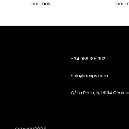
Leer más
Leer 
+34 958 185 392
hola@boxpv.com
C/ La Pinta, 5, 18194 Churr