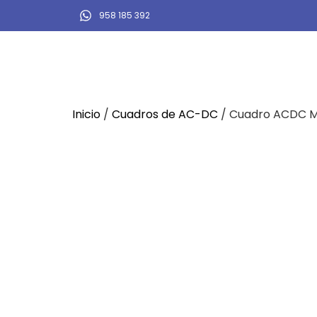
958 185 392
Inicio
/
Cuadros de AC-DC
/ Cuadro ACDC Mo