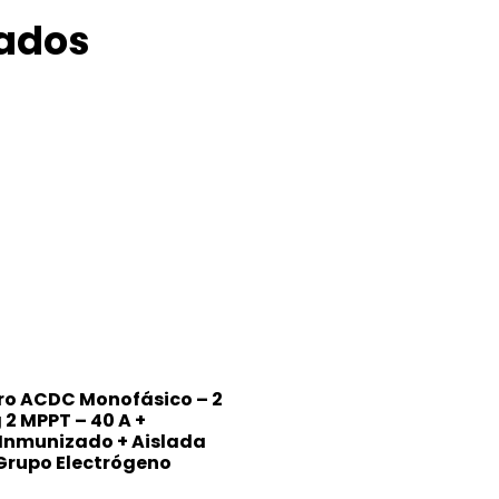
nados
o ACDC Monofásico – 2
 2 MPPT – 40 A +
Inmunizado + Aislada
Grupo Electrógeno