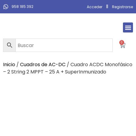
958 185 392
Acceder
Registrarse
0
Inicio
/
Cuadros de AC-DC
/ Cuadro ACDC Monofásico
– 2 String 2 MPPT – 25 A + SuperInmunizado