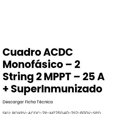
Cuadro ACDC
Monofásico – 2
String 2 MPPT – 25 A
+ SuperInmunizado
Descargar Ficha Técnica
SKU:
BOXPV-ACDC-2P-MT25D40-2S2-600V-SPD