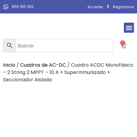
958 185 392
Acceder
Registrarse
0
Inicio
/
Cuadros de AC-DC
/ Cuadro ACDC Monofásico
– 2 String 2 MPPT – 10 A + SuperInmunizado +
Seccionador Aislada