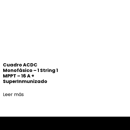
Cuadro ACDC
Monofásico – 1 String 1
MPPT – 16 A +
SuperInmunizado
Leer más